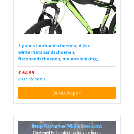
1 paar stuurhandschoenen, dikke
winterfietshandschoenen,
fietshandschoenen, mountainbiking,
wielrennen, fietsen, gevoerd, winddicht,
waterafstotend, reflecterend, voor
€ 64,99
MTB/motor/fiets
Meer informatie
Direct kopen