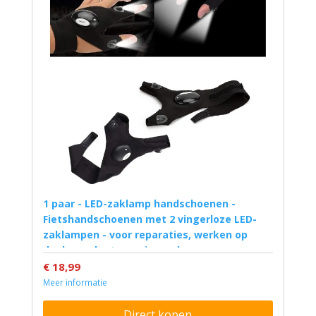
1 paar - LED-zaklamp handschoenen -
Fietshandschoenen met 2 vingerloze LED-
zaklampen - voor reparaties, werken op
donkere plaatsen, vissen, kamperen,
wandelen en buitenactiviteiten
€ 18,99
Meer informatie
Direct kopen