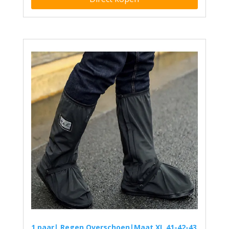
1 paar| Regen Overschoen|Maat XL 41-42-43