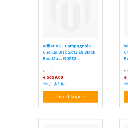
Wilier 0 SL Campagnolo
Wilier 0 SL Campagnolo
Chorus Disc 2X12 E8 Black
C
Red Matt NDR38 L
R
vanaf
va
€ 5659,00
€
Vergelijk Prijzen
Ve
Direct kopen