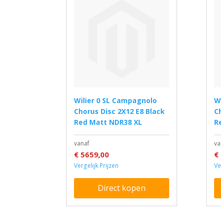
Wilier 0 SL Campagnolo
Wilier 0 SL Campagnolo
Chorus Disc 2X12 E8 Black
C
Red Matt NDR38 XL
R
vanaf
va
€ 5659,00
€
Vergelijk Prijzen
Ve
Direct kopen