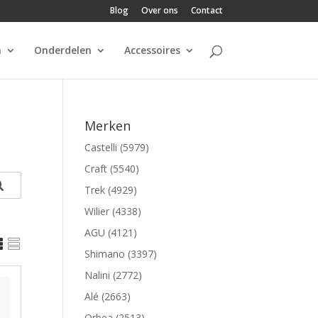
Blog
Over ons
Contact
n
Onderdelen
Accessoires
Merken
Castelli (5979)
Craft (5540)
Trek (4929)
Wilier (4338)
AGU (4121)


Shimano (3397)
Nalini (2772)
Alé (2663)
Orbea (2513)