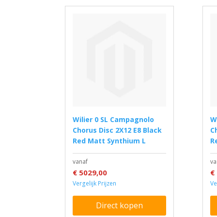
Wilier 0 SL Campagnolo
Wilier 0 SL Campagnolo
Chorus Disc 2X12 E8 Black
C
Red Matt Synthium L
R
vanaf
va
€ 5029,00
€
Vergelijk Prijzen
Ve
Direct kopen