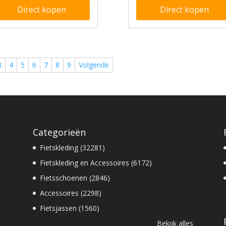
Direct kopen
Direct kopen
3
4
5
6
7
8
9
Volgende
Categorieën
Fietskleding (32281)
Fietskleding en Accessoires (6172)
Fietsschoenen (2846)
Accessoires (2298)
Fietsjassen (1560)
Bekijk alles