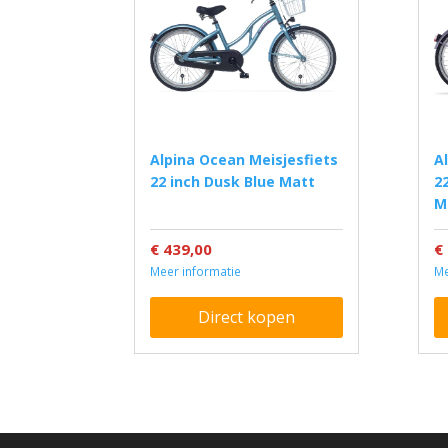
Alpina Ocean Meisjesfiets
Alpina Ocean Meisjesfiets
22 inch Dusk Blue Matt
2
M
€ 439,00
€
Meer informatie
Me
Direct kopen