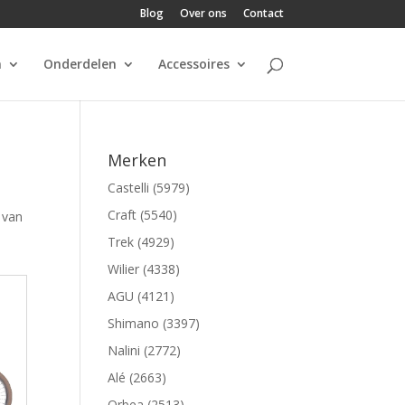
Blog
Over ons
Contact
n
Onderdelen
Accessoires
Merken
Castelli (5979)
Craft (5540)
 van
Trek (4929)
Wilier (4338)
AGU (4121)
Shimano (3397)
Nalini (2772)
Alé (2663)
Orbea (2513)