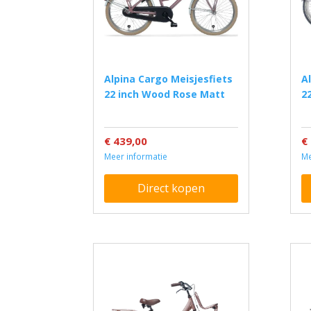
Alpina Cargo Meisjesfiets
Alpina Clubb Meisjesfiets
22 inch Wood Rose Matt
2
€ 439,00
€
Meer informatie
Me
Direct kopen