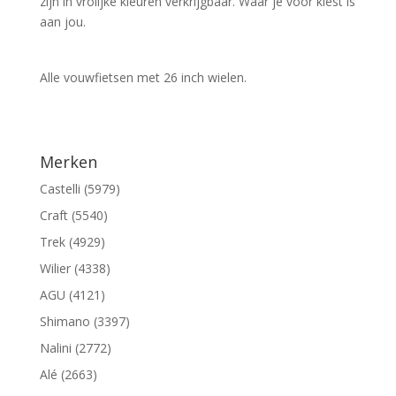
zijn in vrolijke kleuren verkrijgbaar. Waar je voor kiest is
aan jou.
Alle vouwfietsen met 26 inch wielen.
Merken
Castelli (5979)
Craft (5540)
Trek (4929)
Wilier (4338)
AGU (4121)
Shimano (3397)
Nalini (2772)
Alé (2663)