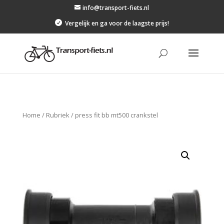
info@transport-fiets.nl

Vergelijk en ga voor de laagste prijs!
Home
/
Rubriek
/
press fit bb mt500 crankstel