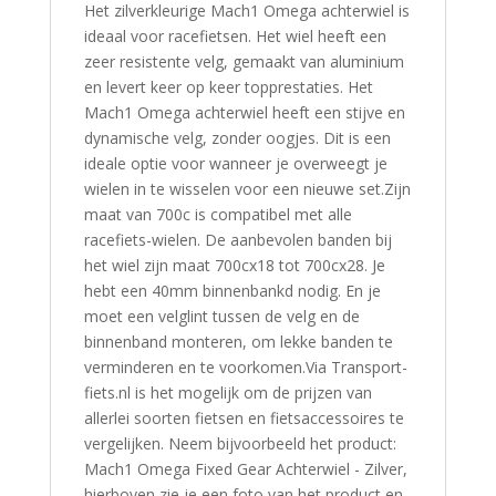
Het zilverkleurige Mach1 Omega achterwiel is
ideaal voor racefietsen. Het wiel heeft een
zeer resistente velg, gemaakt van aluminium
en levert keer op keer topprestaties. Het
Mach1 Omega achterwiel heeft een stijve en
dynamische velg, zonder oogjes. Dit is een
ideale optie voor wanneer je overweegt je
wielen in te wisselen voor een nieuwe set.Zijn
maat van 700c is compatibel met alle
racefiets-wielen. De aanbevolen banden bij
het wiel zijn maat 700cx18 tot 700cx28. Je
hebt een 40mm binnenbankd nodig. En je
moet een velglint tussen de velg en de
binnenband monteren, om lekke banden te
verminderen en te voorkomen.Via Transport-
fiets.nl is het mogelijk om de prijzen van
allerlei soorten fietsen en fietsaccessoires te
vergelijken. Neem bijvoorbeeld het product:
Mach1 Omega Fixed Gear Achterwiel - Zilver,
hierboven zie je een foto van het product en