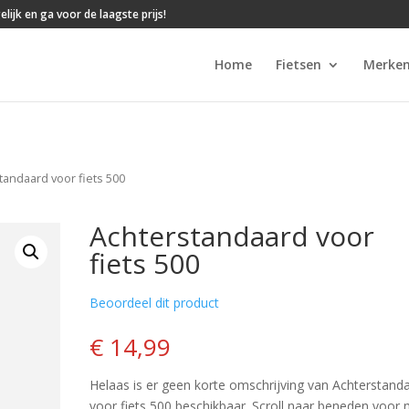
lijk en ga voor de laagste prijs!
Home
Fietsen
Merke
tandaard voor fiets 500
Achterstandaard voor
fiets 500
Beoordeel dit product
€ 14,99
Helaas is er geen korte omschrijving van Achterstand
voor fiets 500 beschikbaar. Scroll naar beneden voor