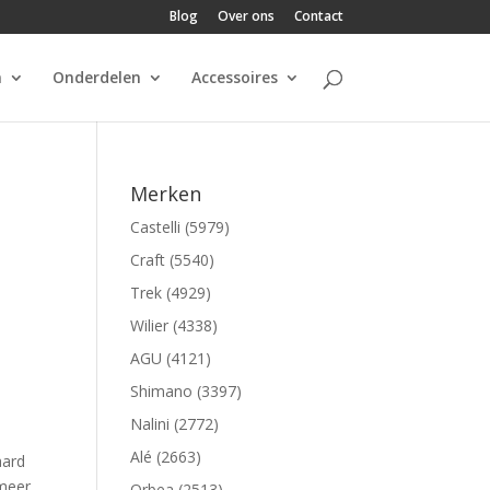
Blog
Over ons
Contact
n
Onderdelen
Accessoires
Merken
Castelli (5979)
Craft (5540)
Trek (4929)
Wilier (4338)
AGU (4121)
Shimano (3397)
Nalini (2772)
Alé (2663)
aard
 meer
Orbea (2513)