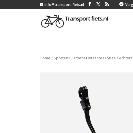
info@transport-fiets.nl

Verge
Home
/
Sporten>Fietsen>Fietsaccessoires
/
Achters