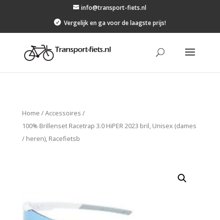
info@transport-fiets.nl

Vergelijk en ga voor de laagste prijs!
Home
/
Accessoires
/
100% Brillenset Racetrap 3.0 HiPER 2023 bril, Unisex (dames
/ heren), Racefietsb